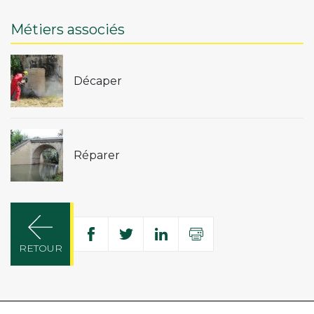
Métiers associés
Décaper
Réparer
Partager
Imprimer
Partager
Partager
Partager
RETOUR
sur
sur
sur
Facebook
Twitter
Linkedin