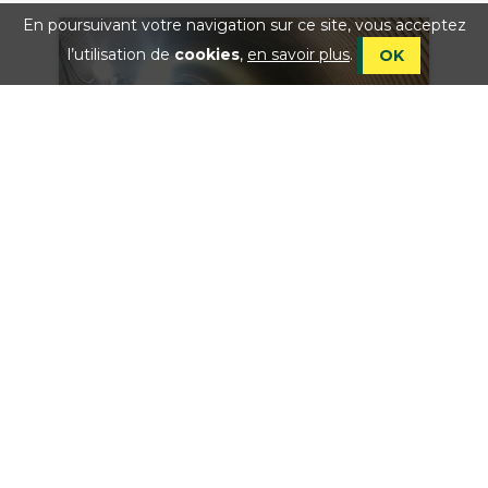
En poursuivant votre navigation sur ce site, vous acceptez
l’utilisation de
cookies
,
en savoir plus
.
OK
Ferraillage
Réalisation de ferraillage pour les besoins
des chantiers de l’entreprise
Lire la suite