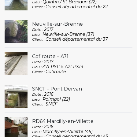
Quintin / St Brandan (22)
Lieu :
Conseil départemental du 22
Client :
Neuville-sur-Brenne
2017
Date :
Neuville-sur-Brenne (37)
Lieu :
Conseil départemental du 37
Client :
Cofiroute – A71
2017
Date :
A71-PS11 & A71-PS14
Lieu :
Cofiroute
Client :
SNCF – Pont Dervan
2016
Date :
Paimpol (22)
Lieu :
SNCF
Client :
RD64 Marcilly-en-Villette
2016
Date :
Marcilly-en-Villette (45)
Lieu :
Conseil départemental du 45
Client :