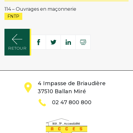
114 – Ouvrages en maçonnerie
FNTP
Partager
Imprimer
Partager
Partager
Partager
RETOUR
sur
sur
sur
Facebook
Twitter
Linkedin
4 Impasse de Briaudière
37510 Ballan Miré
02 47 800 800