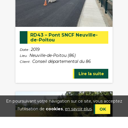
RD43 – Pont SNCF Neuville-
de-Poitou
2019
Date :
Neuville-de-Poitou (86)
Lieu :
Conseil départemental du 86
Client :
Lire la suite
En poursuivant votre navigation sur ce site, vous acceptez
l’utilisation de
cookies
,
en savoir plus
.
OK